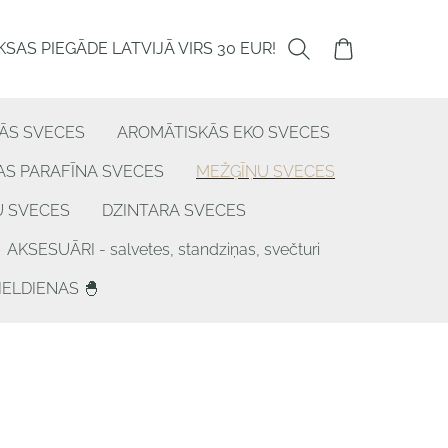
SAS PIEGĀDE LATVIJĀ VIRS 30 EUR!
ĀS SVECES
AROMĀTISKĀS EKO SVECES
S PARAFĪNA SVECES
MEŽĢĪŅU SVECES
U SVECES
DZINTARA SVECES
AKSESUĀRI - salvetes, standziņas, svečturi
IELDIENAS 🐣