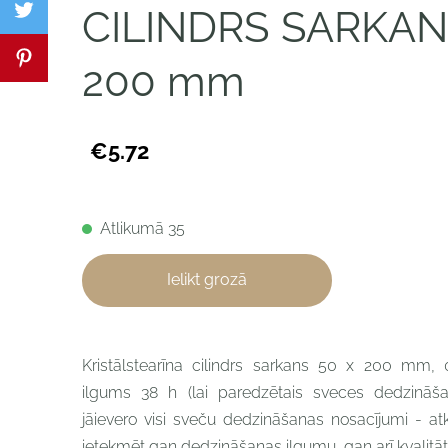
CILINDRS SARKAN
200 mm
€5.72
Atlikumā 35
Ielikt grozā
Kristālstearīna cilindrs sarkans
50 x 200 mm,
ilgums 38 h (l
ai paredzētais sveces dedzināša
jāievero visi sveču dedzināšanas nosacījumi - at
ietekmēt gan dedzināšanas ilgumu, gan arī kvalitāti