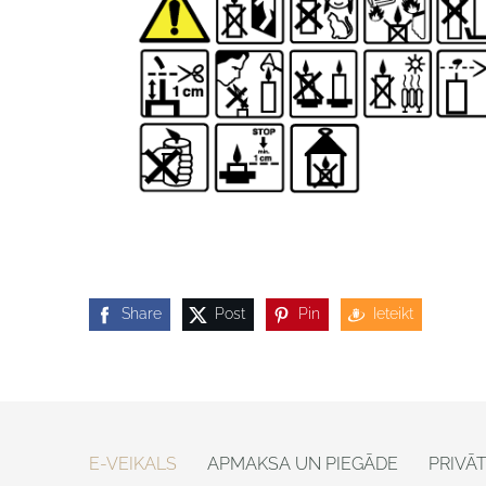
Share
Post
Pin
Ieteikt
E-VEIKALS
APMAKSA UN PIEGĀDE
PRIVĀ