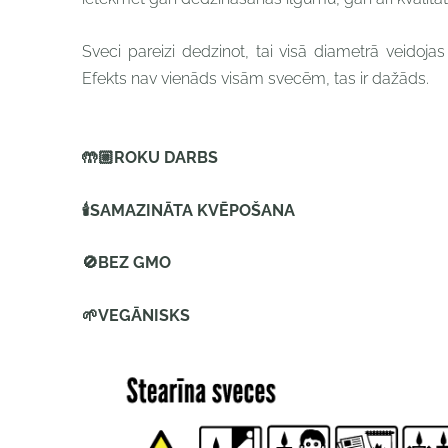
Sveci pareizi dedzinot, tai visā diametrā veidojas
Efekts nav vienāds visām svecēm, tas ir dažāds.
🤲🏼
ROKU DARBS
🕯
SAMAZINĀTA KVĒPOŠANA
🚫
BEZ GMO
🌱
VEGĀNISKS