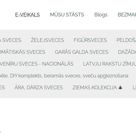
E-VEIKALS
MŪSU STĀSTS
Blogs
BEZMAK
A SVECES
ŽELEJSVECES
FIGŪRSVECES
PELDOŠ
OMĀTISKĀS SVECES
GARĀS GALDA SVECES
DAŽĀDA
VENĪRU SVECES - NACIONĀLĀS
LATVJU RAKSTU ZĪMJ
, DIY komplekts, beramās sveces, sveču apgleznošana
ES
ĀRA, DĀRZA SVECES
ZIEMAS KOLEKCIJA 🎄
L
A