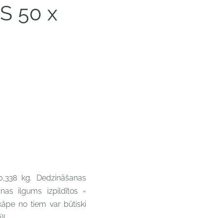
S 50 x
0,338 kg.
Dedzināšanas
nas ilgums izpildītos =
kāpe no tiem var būtiski
)!