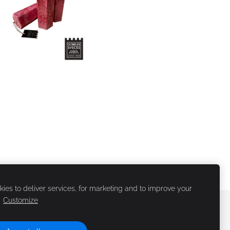
ies to deliver services, for marketing and to improve your
.
Customize