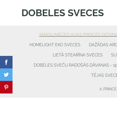
DOBELES SVECES
MĀKSLINIECES AIJAS PRINCES DIZAIN
HOMELIGHT EKO SVECES
DAŽĀDAS AR
LIETĀ STEARĪNA SVECES
SU
DOBELES SVEČU RADOŠĀS DĀVANAS - spēle
TĒJAS SVEC
A. PRINCE