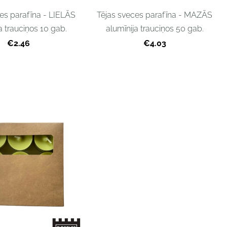
es parafīna - LIELĀS
Tējas sveces parafīna - MAZĀS
a trauciņos 10 gab.
alumīnija trauciņos 50 gab.
€2.46
€4.03