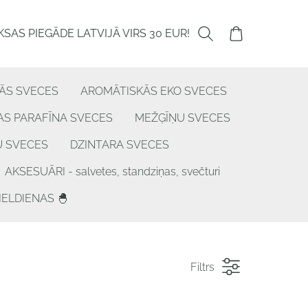
SAS PIEGĀDE LATVIJĀ VIRS 30 EUR!
ĀS SVECES
AROMĀTISKĀS EKO SVECES
S PARAFĪNA SVECES
MEŽĢĪŅU SVECES
U SVECES
DZINTARA SVECES
AKSESUĀRI - salvetes, standziņas, svečturi
IELDIENAS 🐣
Filtrs