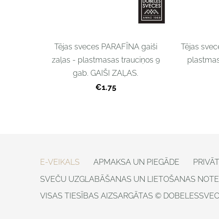
Tējas sveces PARAFĪNA gaiši
Tējas sve
zaļas - plastmasas trauciņos 9
plastmas
gab. GAIŠI ZAĻAS.
€1.75
E-VEIKALS
APMAKSA UN PIEGĀDE
PRIVĀ
SVEČU UZGLABĀŠANAS UN LIETOŠANAS NOTE
VISAS TIESĪBAS AIZSARGĀTAS © DOBELESSVECE