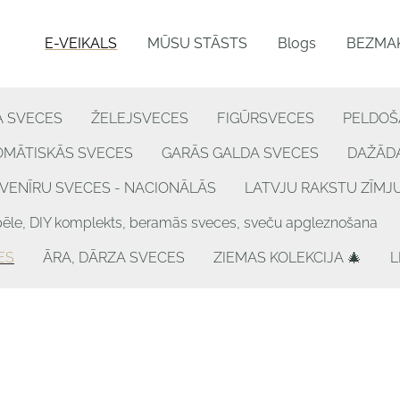
E-VEIKALS
MŪSU STĀSTS
Blogs
BEZMAK
A SVECES
ŽELEJSVECES
FIGŪRSVECES
PELDOŠ
OMĀTISKĀS SVECES
GARĀS GALDA SVECES
DAŽĀDA
VENĪRU SVECES - NACIONĀLĀS
LATVJU RAKSTU ZĪMJ
, DIY komplekts, beramās sveces, sveču apgleznošana
ES
ĀRA, DĀRZA SVECES
ZIEMAS KOLEKCIJA 🎄
L