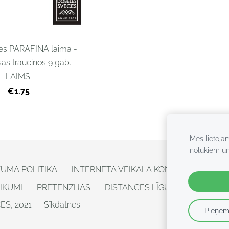
ces PARAFĪNA laima -
as trauciņos 9 gab.
LAIMS.
€1.75
Mēs lietoja
nolūkiem u
TUMA POLITIKA
INTERNETA VEIKALA KONTAKTI
IKUMI
PRETENZIJAS
DISTANCES LĪGUMS - ATTEIKUM
S, 2021
Sīkdatnes
Pieņem