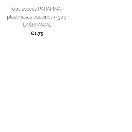
Tējas sveces PARAFĪNA -
plastmasas trauciņos 9 gab.
LAŠKRĀSAS.
€1.75