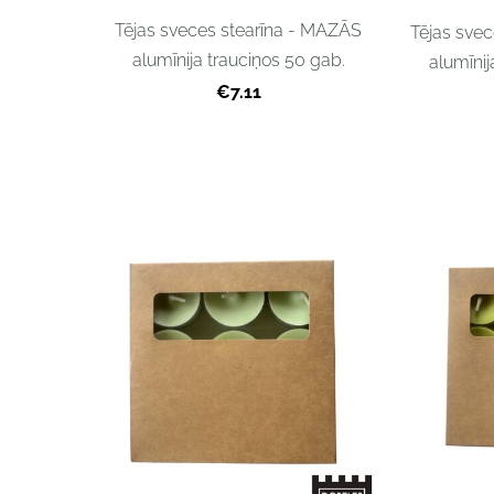
Tējas sveces stearīna - MAZĀS
Tējas svec
alumīnija trauciņos 50 gab.
alumīnij
€7.11