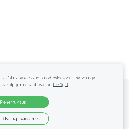
m sīkfailus pakalpojuma nodrošināšanai, mārketinga
n pakalpojuma uzlabošanai.
Pielāgot
Pieņemt visus
A TIESĪBAS
t tikai nepieciešamos