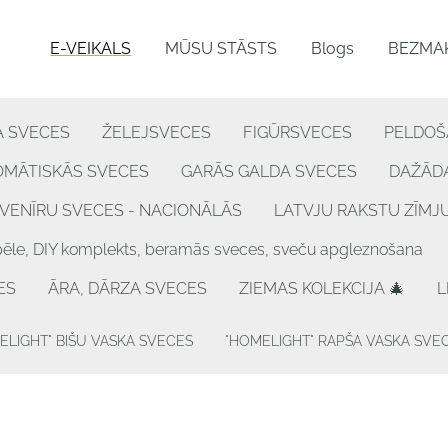
E-VEIKALS
MŪSU STĀSTS
Blogs
BEZMAK
A SVECES
ŽELEJSVECES
FIGŪRSVECES
PELDOŠ
OMĀTISKĀS SVECES
GARĀS GALDA SVECES
DAŽĀDA
VENĪRU SVECES - NACIONĀLĀS
LATVJU RAKSTU ZĪMJ
, DIY komplekts, beramās sveces, sveču apgleznošana
ES
ĀRA, DĀRZA SVECES
ZIEMAS KOLEKCIJA 🎄
L
ELIGHT" BIŠU VASKA SVECES
"HOMELIGHT" RAPŠA VASKA SVE