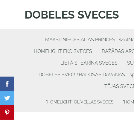
DOBELES SVECES
MĀKSLINIECES AIJAS PRINCES DIZAIN
HOMELIGHT EKO SVECES
DAŽĀDAS AR
LIETĀ STEARĪNA SVECES
SU
DOBELES SVEČU RADOŠĀS DĀVANAS - spēle
TĒJAS SVEC
"HOMELIGHT" OLĪVEĻĻAS SVECES
"HOM