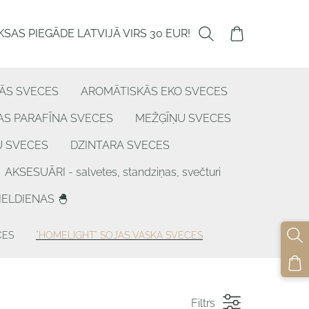
SAS PIEGĀDE LATVIJĀ VIRS 30 EUR!
ĀS SVECES
AROMĀTISKĀS EKO SVECES
S PARAFĪNA SVECES
MEŽĢĪŅU SVECES
U SVECES
DZINTARA SVECES
AKSESUĀRI - salvetes, standziņas, svečturi
IELDIENAS 🐣
CES
"HOMELIGHT" SOJAS VASKA SVECES
Filtrs