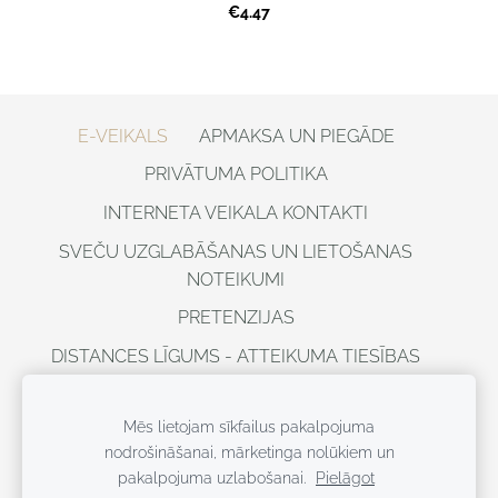
€4.47
E-VEIKALS
APMAKSA UN PIEGĀDE
PRIVĀTUMA POLITIKA
INTERNETA VEIKALA KONTAKTI
SVEČU UZGLABĀŠANAS UN LIETOŠANAS
NOTEIKUMI
PRETENZIJAS
DISTANCES LĪGUMS - ATTEIKUMA TIESĪBAS
VISAS TIESĪBAS AIZSARGĀTAS ©
DOBELESSVECES, 2021
Mēs lietojam sīkfailus pakalpojuma
nodrošināšanai, mārketinga nolūkiem un
Sīkdatnes
pakalpojuma uzlabošanai.
Pielāgot