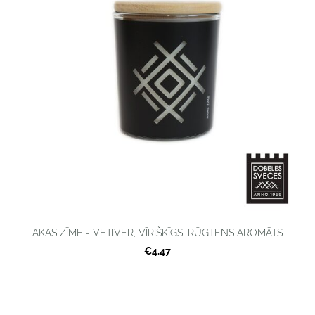
AKAS ZĪME - VETIVER, VĪRIŠĶĪGS, RŪGTENS AROMĀTS
€4.47