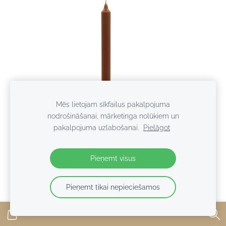
Mēs lietojam sīkfailus pakalpojuma
nodrošināšanai, mārketinga nolūkiem un
pakalpojuma uzlabošanai.
Pielāgot
Pieņemt visus
KLASIKA - BRŪNS
Izpārdots
Pieņemt tikai nepieciešamos