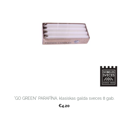
"GO GREEN" PARAFĪNA, klasiskas galda sveces 8 gab.
€4.20