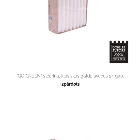
"GO GREEN" stearīna, klasiskas galda sveces 24 gab.
Izpārdots