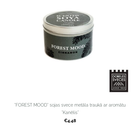
"FOREST MOOD" sojas svece metāla traukā ar aromātu
"Kanēlis"
€4.48