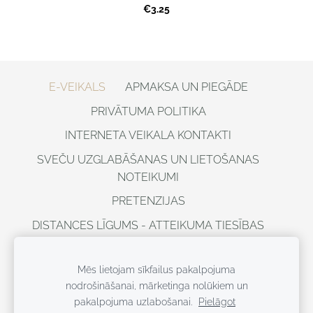
€3.25
E-VEIKALS
APMAKSA UN PIEGĀDE
PRIVĀTUMA POLITIKA
INTERNETA VEIKALA KONTAKTI
SVEČU UZGLABĀŠANAS UN LIETOŠANAS
NOTEIKUMI
PRETENZIJAS
DISTANCES LĪGUMS - ATTEIKUMA TIESĪBAS
VISAS TIESĪBAS AIZSARGĀTAS ©
DOBELESSVECES, 2021
Mēs lietojam sīkfailus pakalpojuma
nodrošināšanai, mārketinga nolūkiem un
Sīkdatnes
pakalpojuma uzlabošanai.
Pielāgot