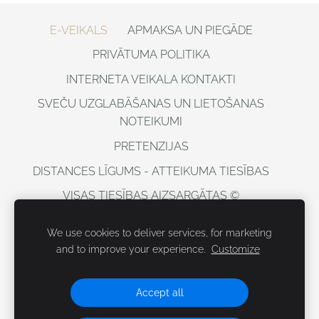
E-VEIKALS
APMAKSA UN PIEGĀDE
PRIVĀTUMA POLITIKA
INTERNETA VEIKALA KONTAKTI
SVEČU UZGLABĀŠANAS UN LIETOŠANAS
NOTEIKUMI
PRETENZIJAS
DISTANCES LĪGUMS - ATTEIKUMA TIESĪBAS
VISAS TIESĪBAS AIZSARGĀTAS ©
DOBELESSVECES, 2021
We use cookies to deliver services, for marketing
Sīkdatnes
and to improve your experience.
Customize
https://www.balticcandles.com/lv
Accept all