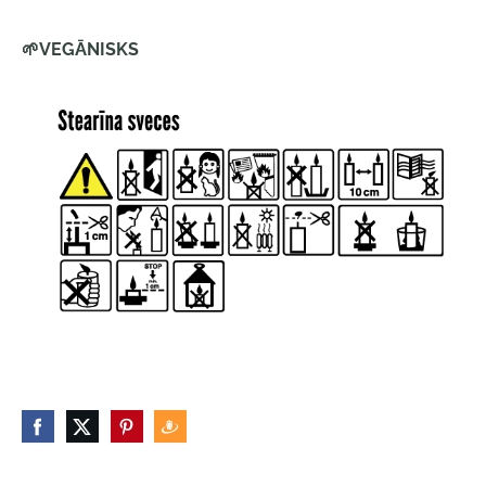
🌱
VEGĀNISKS