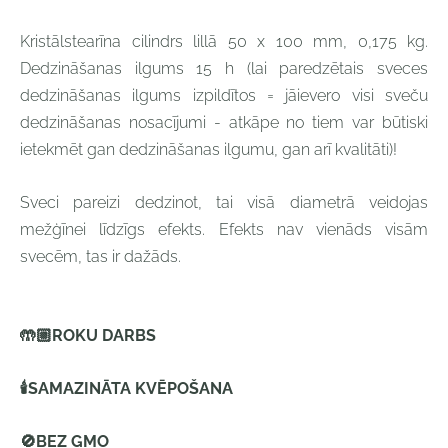
Kristālstearīna cilindrs lillā
50 x 100 mm,
0,175 kg.
Dedzināšanas ilgums 15 h (l
ai paredzētais sveces
dedzināšanas ilgums izpildītos = jāievero visi sveču
dedzināšanas nosacījumi - atkāpe no tiem var būtiski
ietekmēt gan dedzināšanas ilgumu, gan arī kvalitāti)!
Sveci pareizi dedzinot, tai visā diametrā veidojas
mežģīnei līdzīgs efekts. Efekts nav vienāds visām
svecēm, tas ir dažāds.
🤲🏼
ROKU DARBS
🕯
SAMAZINĀTA KVĒPOŠANA
🚫
BEZ GMO