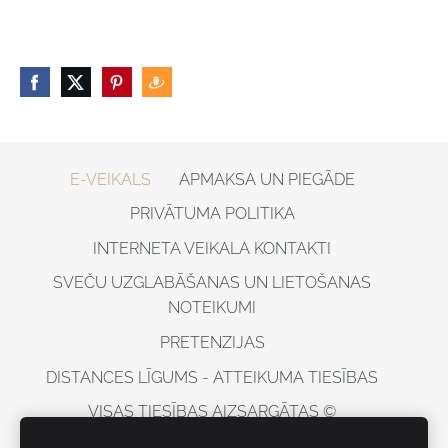
E-VEIKALS
APMAKSA UN PIEGĀDE
PRIVĀTUMA POLITIKA
INTERNETA VEIKALA KONTAKTI
SVEČU UZGLABĀŠANAS UN LIETOŠANAS
NOTEIKUMI
PRETENZIJAS
DISTANCES LĪGUMS - ATTEIKUMA TIESĪBAS
VISAS TIESĪBAS AIZSARGĀTAS ©
DOBELESSVECES, 2021