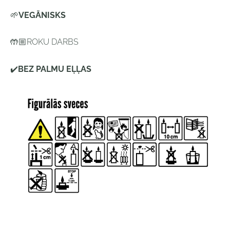
🌱
VEGĀNISKS
🤲🏼
ROKU DARBS
✔️
BEZ PALMU EĻĻAS