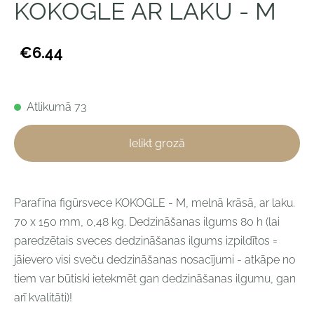
KOKOGLE AR LAKU - M
€6.44
Atlikumā 73
Ielikt grozā
Parafīna figūrsvece
KOKOGLE - M, melnā krāsā, ar laku.
70 x 150 mm, 0,48 kg. Dedzināšanas ilgums 80 h (lai
paredzētais sveces dedzināšanas ilgums izpildītos =
jāievero visi sveču dedzināšanas nosacījumi - atkāpe no
tiem var būtiski ietekmēt gan dedzināšanas ilgumu, gan
arī kvalitāti)!