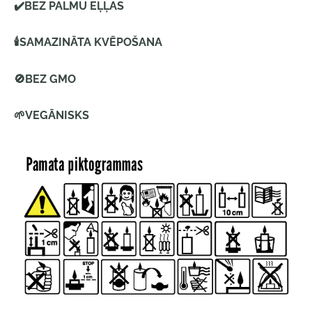
✔️
BEZ PALMU EĻĻAS
🕯
SAMAZINĀTA KVĒPOŠANA
🚫
BEZ GMO
🌱
VEGĀNISKS