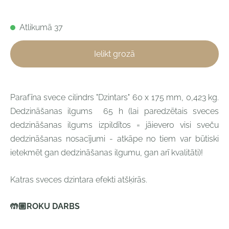
Atlikumā 37
Ielikt grozā
Parafīna svece cilindrs "Dzintars" 60 x 175 mm, 0,423 kg.
Dedzināšanas ilgums 65 h
(l
ai paredzētais sveces
dedzināšanas ilgums izpildītos = jāievero visi sveču
dedzināšanas nosacījumi - atkāpe no tiem var būtiski
ietekmēt gan dedzināšanas ilgumu, gan arī kvalitāti)!
Katras sveces dzintara efekti
atšķirās.
🤲🏼
ROKU DARBS