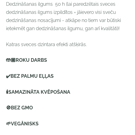
Dedzināšanas ilgums 50 h
(l
ai paredzētais sveces
dedzināšanas ilgums izpildītos = jāievero visi sveču
dedzināšanas nosacījumi - atkāpe no tiem var būtiski
ietekmēt gan dedzināšanas ilgumu, gan arī kvalitāti)!
Katras sveces dzintara efekti
atšķirās.
🤲🏼
ROKU DARBS
✔️
BEZ PALMU EĻĻAS
🕯
SAMAZINĀTA KVĒPOŠANA
🚫
BEZ GMO
🌱
VEGĀNISKS