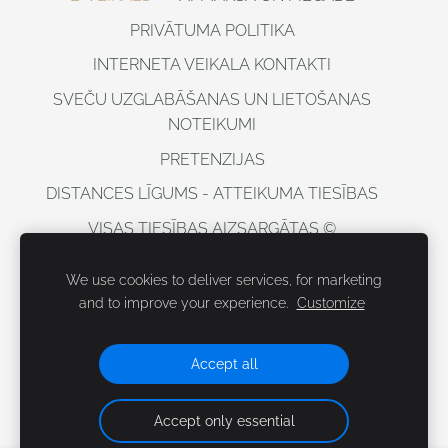
PRIVĀTUMA POLITIKA
INTERNETA VEIKALA KONTAKTI
SVEČU UZGLABĀŠANAS UN LIETOŠANAS
NOTEIKUMI
PRETENZIJAS
DISTANCES LĪGUMS - ATTEIKUMA TIESĪBAS
VISAS TIESĪBAS AIZSARGĀTAS ©
DOBELESSVECES, 2021
We use cookies to deliver services, for marketing
Sīkdatnes
and to improve your experience.
Customize
https://www.balticcandles.com/lv
Accept all
Accept only essential