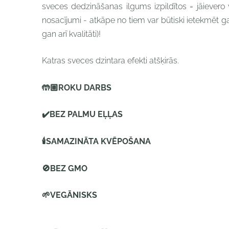
sveces dedzināšanas ilgums izpildītos = jāievero
nosacījumi - atkāpe no tiem var būtiski ietekmēt 
gan arī kvalitāti)!
Katras sveces dzintara efekti
atšķirās.
🤲🏼
ROKU DARBS
✔️
BEZ PALMU EĻĻAS
🕯
SAMAZINĀTA KVĒPOŠANA
🚫
BEZ GMO
🌱
VEGĀNISKS