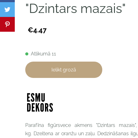
"Dzintars mazais"
€4.47
Atlikumā 11
Ielikt grozā
Parafīna f
igūrsvece
akmens "Dzintars mazais
kg. Dzeltena ar oranžu un zaļu.
Dedzināšanas il