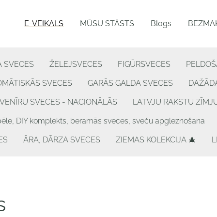
E-VEIKALS
MŪSU STĀSTS
Blogs
BEZMAK
A SVECES
ŽELEJSVECES
FIGŪRSVECES
PELDOŠ
OMĀTISKĀS SVECES
GARĀS GALDA SVECES
DAŽĀDA
VENĪRU SVECES - NACIONĀLĀS
LATVJU RAKSTU ZĪMJ
, DIY komplekts, beramās sveces, sveču apgleznošana
ES
ĀRA, DĀRZA SVECES
ZIEMAS KOLEKCIJA 🎄
L
s