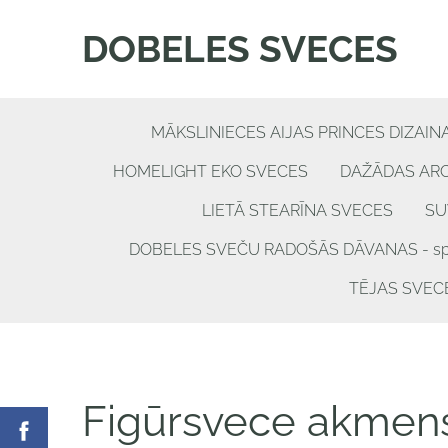
DOBELES SVECES
MĀKSLINIECES AIJAS PRINCES DIZAIN
HOMELIGHT EKO SVECES
DAŽĀDAS AR
LIETĀ STEARĪNA SVECES
SU
DOBELES SVEČU RADOŠĀS DĀVANAS - spēle
TĒJAS SVEC
Figūrsvece akmen