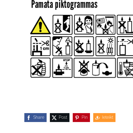
Share
Post
Pin
Ieteikt