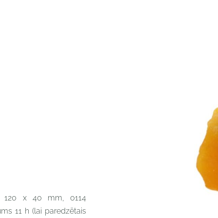
", 120 x 40 mm, 0114
gums 11 h
(l
ai paredzētais