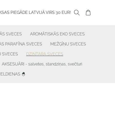
SAS PIEGĀDE LATVIJĀ VIRS 30 EUR!
ĀS SVECES
AROMĀTISKĀS EKO SVECES
S PARAFĪNA SVECES
MEŽĢĪŅU SVECES
U SVECES
DZINTARA SVECES
AKSESUĀRI - salvetes, standziņas, svečturi
IELDIENAS 🐣