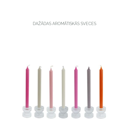
DAŽĀDAS AROMĀTISKĀS SVECES