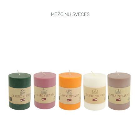
MEŽĢĪŅU SVECES