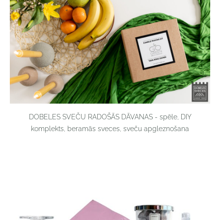
DOBELES SVEČU RADOŠĀS DĀVANAS - spēle, DIY
komplekts, beramās sveces, sveču apgleznošana